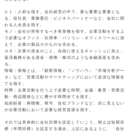
ヒト：人材を指す。会社経営の中で、最も重要な要素とな
る。役社員・業務委託・ビジネスパートナーなど、会社に関
わる人全員を指す。
モノ：会社が所有するべき有形物を指す。企業活動をする上
で必要なオフィス・社用車・パソコン・オフィスツールに加
えて、企業の製品そのものを含める。
カネ：企業の資金のこと。自由に使えるキャッシュに加え、
返済義務がある資金・債権・株式のような金融資産を含め
る。
情報：情報とは、『顧客情報』『ノウハウ』『市場分析デー
タ』など、営業活動やマーケティングにおいて必須な情報全
てを指す。
時間：企業活動を行う上で必要な時間。会議・教育・営業活
動・商品開発などに費やす時間全てを指す。
知的財産：商標権、商号、自社ブランドなど、目に見えない
が企業活動において必要な経営資源を指す。
それでは具体的に会社目標を設定していこう。例えば短期目
標（年間目標）を設定する場合。上記にあるように、「自社