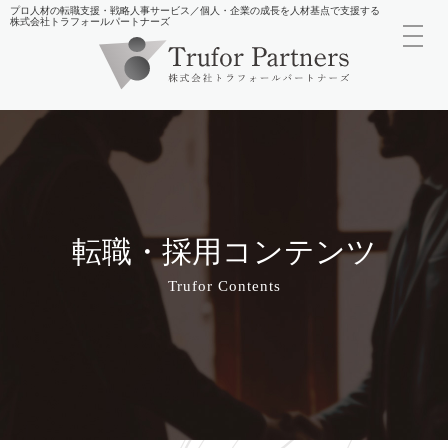
プロ人材の転職支援・戦略人事サービス／個人・企業の成長を人材基点で支援する
株式会社トラフォールパートナーズ
toggl
navig
転職・採用コンテンツ