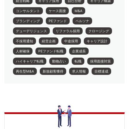
経営戦略
キャリア採用
自己分析
キャリア構築
コンサルタント
ケース面接
M&A
ブランディング
PEファンド
ペルソナ
デューデリジェンス
リファラル採用
クロージング
不採用通知
経営企画
中途採用
キャリア設計
人材確保
PEファンド転職
企業成長
ハイキャリア転職
動物占い
転職
採用面接対策
再生型M&A
新規顧客獲得
求人情報
目標達成