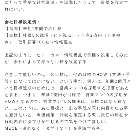
にとって重要な経営資源」を認識したうえで、目標を設定す
ればいい。
会社目標設定例：
【期間】来期1年間での目標
【目標】社員5名純増（ヒト視点）・年商2億円（カネ視
点）・取引顧客100社（情報視点）
上記のように、ヒト・カネ・情報視点で目標を設定してみた
が、会社によって様々な目標を設定する。
注意して欲しいのは、各目標は、他の目標のHOW（方法・手
段）になってはいけない、という事だ。例えば、年商2億円と
いう目標達成のためには、営業マン10名採用する必要がある
とする。つまり、年商2億円が目標で、営業マン10名採用が
HOWとなるので、営業マン10名採用は、目標にはなり得な
い。このように、ある目標と、ある手段が同じ内容となる事
を避けないと、今後施策・計画を策定する際に責任の所在や
行動内容にダブりが生じるので気をつけてほしい。
MECE（漏れなく・ダブりなく）を意識する事。