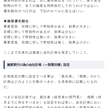
施策内容が決まれば、次に優先順位をつけていく。限りある
時間の中で、全ての施策を同時並行して行うわけではない。
優先順位のつけ方は、下記のルールに従えばいい。
◆施策優先順位
重要度高 目標に対して即効性があり、効果が大きい
目標に対して即効性があるが、効果は少ない
目標に対して即効性は無いが、効果が大きい
重要度低 目標に対して即効性は無く、効果は小さい
ここまで出来れば最後に会社計画を策定していこう。
施策実行の為の会社計画（＝部署目標）設定
計画策定の際に設定すべき事は、『責任者』『期限』の2つ。
計画はどのように行動すべきか、を具体的に記載したもの
だ。
つまり会社計画では、責任者（経営者or部門長）、期限（何
月までに何をすべきか）を設定すれば良い。会社計画におい
て責任者が部門長の場合、その会社計画内容＝部署目標とな