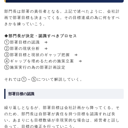
部門長は部署の責任者となる。上記で述べたように、会社計
画で部署目標も決まってくる。その目標達成の為に何をすべ
きかを練っていこう。
◆部門長が決定・認識すべきプロセス
①部署目標の認識 ⇒
②部署の現状分析 ⇒
③部署目標と現状のギャップ把握 ⇒
④ギャップを埋めるための施策立案 ⇒
⑤施策実行の為の部署計画設定
それでは①～⑤について解説していく。
部署目標の認識
繰り返しとなるが、部署目標は会社計画から降ってくる。そ
のため、部門長は自部署が責任を持つ目標を認識すれば良
い。あまりにも目標数値が非現実的な場合は、経営者と話し
合って、目標の修正を行っていこう。