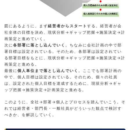
図にあるように、まず
経営者からスタート
する。経営者が会
社全体の目標を決め、現状分析→ギャップ把握→施策決定→計
画策定と進めていく。
次に
各部署に落とし込んでいく
。ちなみに会社計画の中で部
署目標は設定されている。そのため、各部署は設定されてい
る部署目標をもとに、現状分析→ギャップ把握→施策決定→計
画策定と進める。
最後に
個人単位まで落とし込んでいく
。ここでも部署計画の
中で、個人目標は設定されている。そのため、個々の社員
は、設定された個人目標を達成するために、現状分析→ギャ
ップ把握→施策決定→計画策定と進める。
このように、全社→部署→個人とプロセスを踏んでいこう。そ
れでは経営者・部門長・一般社員がどういった観点で検討す
べきか、を解説していく。