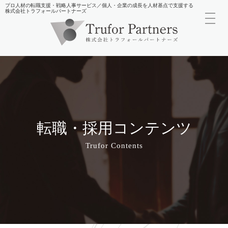
プロ人材の転職支援・戦略人事サービス／個人・企業の成長を人材基点で支援する
株式会社トラフォールパートナーズ
toggl
navig
転職・採用コンテンツ