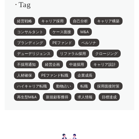
Tag
経営戦略
キャリア採用
自己分析
キャリア構築
コンサルタント
ケース面接
M&A
ブランディング
PEファンド
ペルソナ
デューデリジェンス
リファラル採用
クロージング
不採用通知
経営企画
中途採用
キャリア設計
人材確保
PEファンド転職
企業成長
ハイキャリア転職
動物占い
転職
採用面接対策
再生型M&A
新規顧客獲得
求人情報
目標達成