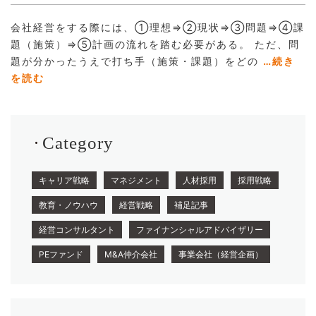
会社経営をする際には、①理想⇒②現状⇒③問題⇒④課
題（施策）⇒⑤計画の流れを踏む必要がある。 ただ、問
題が分かったうえで打ち手（施策・課題）をどの
…続き
を読む
Category
キャリア戦略
マネジメント
人材採用
採用戦略
教育・ノウハウ
経営戦略
補足記事
経営コンサルタント
ファイナンシャルアドバイザリー
PEファンド
M&A仲介会社
事業会社（経営企画）