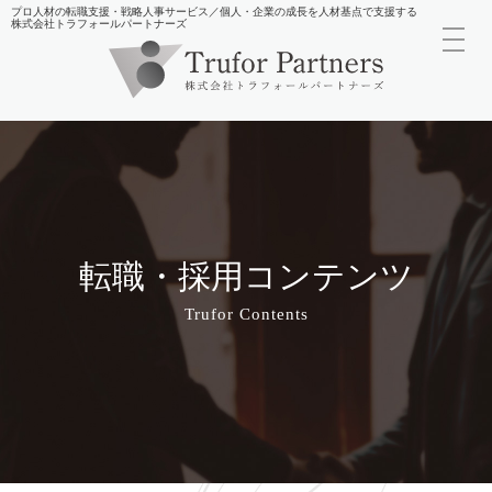
プロ人材の転職支援・戦略人事サービス／個人・企業の成長を人材基点で支援する
株式会社トラフォールパートナーズ
toggl
navig
転職・採用コンテンツ