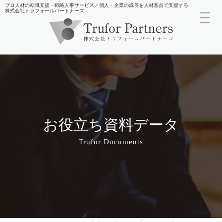
プロ人材の転職支援・戦略人事サービス／個人・企業の成長を人材基点で支援する
株式会社トラフォールパートナーズ
toggl
navig
お役立ち資料データ